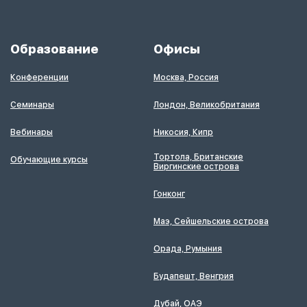
Образование
Офисы
Конференции
Москва, Россия
Семинары
Лондон, Великобритания
Вебинары
Никосия, Кипр
Тортола, Британские
Обучающие курсы
Виргинские острова
Гонконг
Маэ, Сейшельские острова
Орада, Румыния
Будапешт, Венгрия
Дубай, ОАЭ