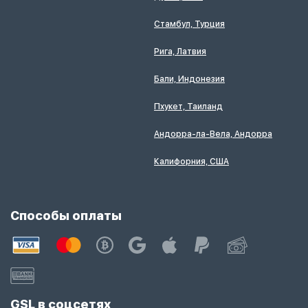
Стамбул, Турция
Рига, Латвия
Бали, Индонезия
Пхукет, Таиланд
Андорра-ла-Вела, Андорра
Калифорния, США
Способы оплаты
GSL в соцсетях