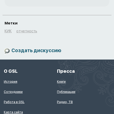
Метки
КИК
отчетность
Создать дискуссию
О GSL
Пресса
История
Книги
Сотрудники
Публикации
Работа в GSL
Радио, ТВ
Карта сайта