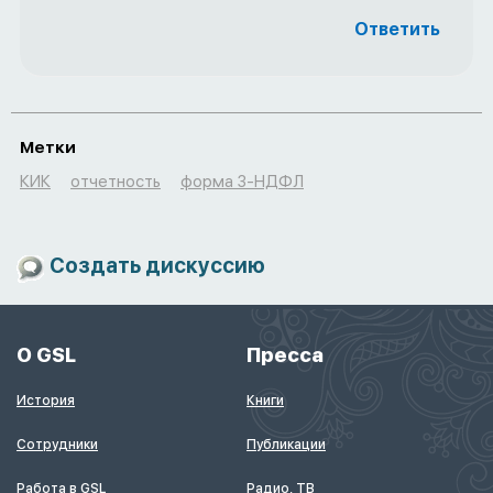
Ответить
Метки
КИК
отчетность
форма 3-НДФЛ
Создать дискуссию
О GSL
Пресса
История
Книги
Сотрудники
Публикации
Работа в GSL
Радио, ТВ