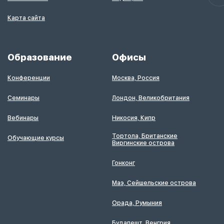
Карта сайта
Образование
Офисы
Конференции
Москва, Россия
Семинары
Лондон, Великобритания
Вебинары
Никосия, Кипр
Тортола, Британские
Обучающие курсы
Виргинские острова
Гонконг
Маэ, Сейшельские острова
Орада, Румыния
Будапешт, Венгрия