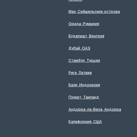
Маэ, Сейшельские острова
Орада, Румыния
Будапешт, Венгрия
Дубай, ОАЭ
Стамбул, Турция
Рига, Латвия
Бали, Индонезия
Пхукет, Таиланд
Андорра-ла-Вела, Андорра
Калифорния, США