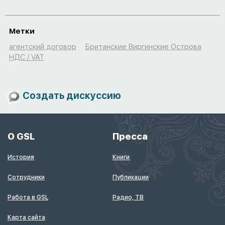
Метки
агентский договор
Британские Виргинские Острова
НДС / VAT
Создать дискуссию
О GSL
Пресса
История
Книги
Сотрудники
Публикации
Работа в GSL
Радио, ТВ
Карта сайта