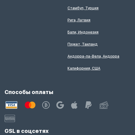
Стамбул, Турция
Рига, Латвия
Бали, Индонезия
Пхукет, Таиланд
Андорра-ла-Вела, Андорра
Калифорния, США
Способы оплаты
GSL в соцсетях