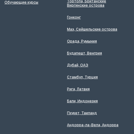
Тортола, Британские
Обучающие курсы
Виргинские острова
Гонконг
Маэ, Сейшельские острова
Орада, Румыния
Будапешт, Венгрия
Дубай, ОАЭ
Стамбул, Турция
Рига, Латвия
Бали, Индонезия
Пхукет, Таиланд
Андорра-ла-Вела, Андорра