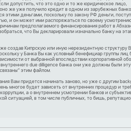
Если допустить, что это одно и то же юридическое лицо,
оно же уже получило кредит в одном из зарубежных банков
я этими деньгами, поскольку по закону РФ деньги, посту
тью, и он может ими распоряжаться по своему усмотрению
ричинам предполагаемого финансирования работ в Абхазии
обраться, что Вы декларировали изначально банку на эта
даже создав Кипрскую или иную нерезидентную структуру 
поскольку у Банка Вы как условный бенефициар группы лиц
ависимости от выбранной впоследствии корпоративной обо
нутреннего due dilligence банка они уже должны были эту
“связаны” этим файлом.
ния Вам придется начинать заново, но уже с другим backg
чень многое будет зависеть от внутренних процедур и тр
о коррупции, а о внутреннем усмотрении банков и субъекти
акой ситуацией, в том числе публичных, то бишь, репутацио