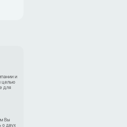
мпании и
й целью
е для
ем Вы
 о двух