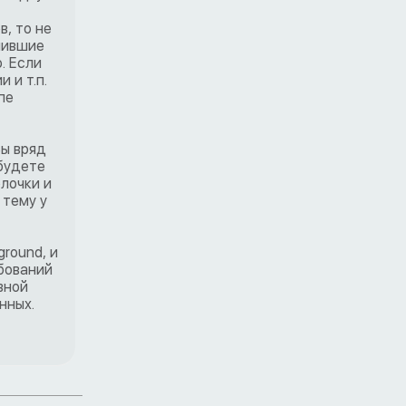
, то не
пившие
. Если
 и т.п.
пе
Вы вряд
 будете
лочки и
 тему у
round, и
ебований
вной
нных.