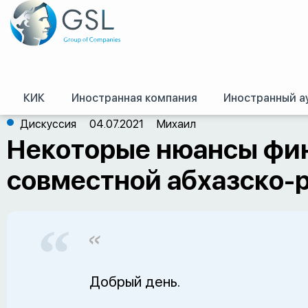
КИК
Иностранная компания
Иностранный а
GSL
/
Оффшор – форум
/
Разное
/
Некоторые нюансы финансирования ки
Дискуссия
04.07.2021
Михаил
Некоторые нюансы фи
совместной абхазско-
Добрый день.