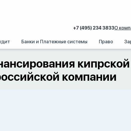
+7 (495) 234 3833
О комп
удит
Банки и Платежные системы
Право
За
прской компанией совместной абхазско-российской компании
нансирования кипрской
российской компании