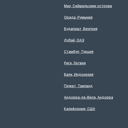
Маэ, Сейшельские острова
Орада, Румыния
Будапешт, Венгрия
Дубай, ОАЭ
Стамбул, Турция
Рига, Латвия
Бали, Индонезия
Пхукет, Таиланд
Андорра-ла-Вела, Андорра
Калифорния, США