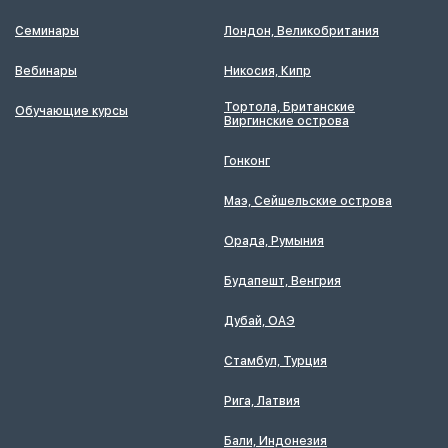
Семинары
Лондон, Великобритания
Вебинары
Никосия, Кипр
Тортола, Британские
Обучающие курсы
Виргинские острова
Гонконг
Маэ, Сейшельские острова
Орада, Румыния
Будапешт, Венгрия
Дубай, ОАЭ
Стамбул, Турция
Рига, Латвия
Бали, Индонезия