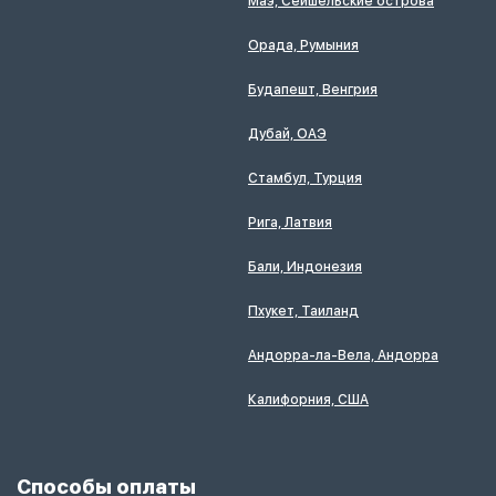
Маэ, Сейшельские острова
Орада, Румыния
Будапешт, Венгрия
Дубай, ОАЭ
Стамбул, Турция
Рига, Латвия
Бали, Индонезия
Пхукет, Таиланд
Андорра-ла-Вела, Андорра
Калифорния, США
Способы оплаты