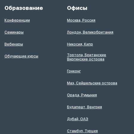
Образование
Офисы
Конференции
Москва, Россия
Семинары
Лондон, Великобритания
Вебинары
Никосия, Кипр
Тортола, Британские
Обучающие курсы
Виргинские острова
Гонконг
Маэ, Сейшельские острова
Орада, Румыния
Будапешт, Венгрия
Дубай, ОАЭ
Стамбул, Турция