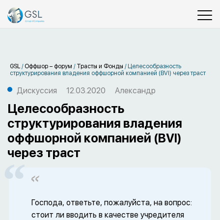
GSL
/
Оффшор – форум
/
Трасты и Фонды
/
Целесообразность
структурирования владения оффшорной компанией (BVI) через траст
Дискуссия
12.03.2020
Александр
Целесообразность
структурирования владения
оффшорной компанией (BVI)
через траст
Господа, ответьте, пожалуйста, на вопрос:
стоит ли вводить в качестве учредителя