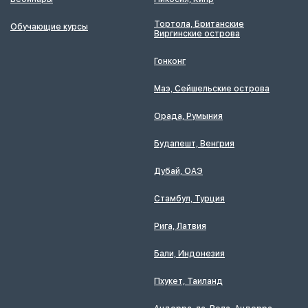
Тортола, Британские
Обучающие курсы
Виргинские острова
Гонконг
Маэ, Сейшельские острова
Орада, Румыния
Будапешт, Венгрия
Дубай, ОАЭ
Стамбул, Турция
Рига, Латвия
Бали, Индонезия
Пхукет, Таиланд