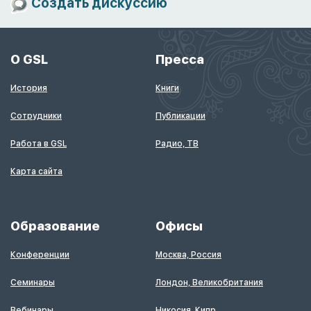
Создать дискуссию
О GSL
Пресса
История
Книги
Сотрудники
Публикации
Работа в GSL
Радио, ТВ
Карта сайта
Образование
Офисы
Конференции
Москва, Россия
Семинары
Лондон, Великобритания
Вебинары
Никосия, Кипр