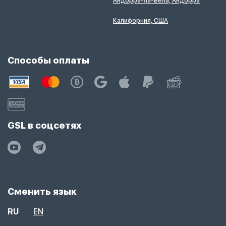
Андорра-ла-Вела, Андорра
Калифорния, США
Способы оплаты
GSL в соцсетях
Сменить язык
RU
EN