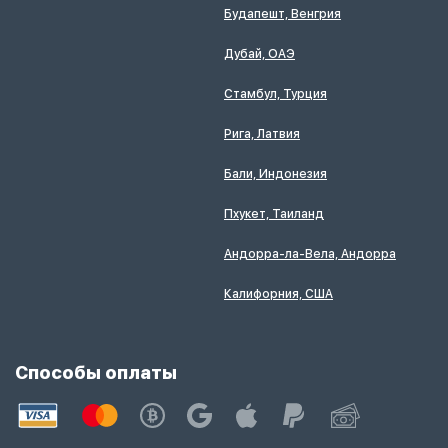
Будапешт, Венгрия
Дубай, ОАЭ
Стамбул, Турция
Рига, Латвия
Бали, Индонезия
Пхукет, Таиланд
Андорра-ла-Вела, Андорра
Калифорния, США
Способы оплаты