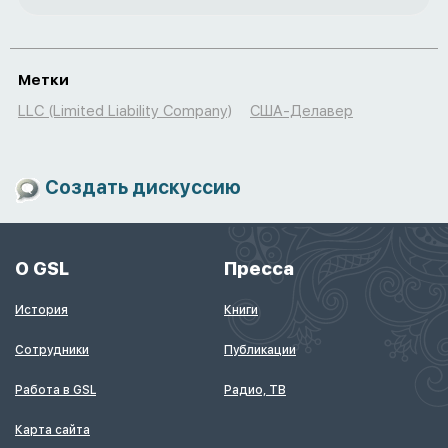
Метки
LLC (Limited Liability Company)
США-Делавер
Создать дискуссию
О GSL
Пресса
История
Книги
Сотрудники
Публикации
Работа в GSL
Радио, ТВ
Карта сайта