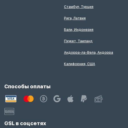
Стамбул, Турция
Рига, Латвия
Бали, Индонезия
Пхукет, Таиланд
Андорра-ла-Вела, Андорра
Калифорния, США
Способы оплаты
GSL в соцсетях