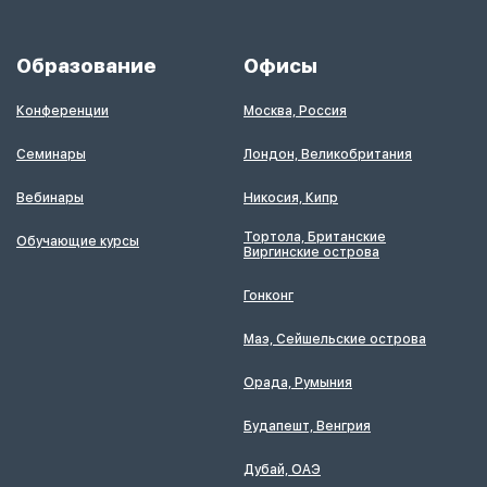
Образование
Офисы
Конференции
Москва, Россия
Семинары
Лондон, Великобритания
Вебинары
Никосия, Кипр
Тортола, Британские
Обучающие курсы
Виргинские острова
Гонконг
Маэ, Сейшельские острова
Орада, Румыния
Будапешт, Венгрия
Дубай, ОАЭ