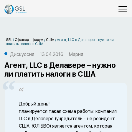
GSL
/
Оффшор – форум
/
США
/
Агент, LLC в Делавере – нужно ли
платить налоги в США
Дискуссия
13.04.2016
Мария
Агент, LLC в Делавере – нужно
ли платить налоги в США
Добрый день!
планируется такая схема работы: компания
LLC в Делавере (учредитель - не резидент
США, ЮЛ БВО) является агентом, которая