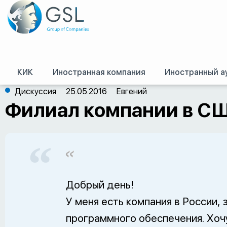
КИК
Иностранная компания
Иностранный а
GSL
/
Оффшор – форум
/
США
/
Филиал компании в США и серая ЗП в го
Дискуссия
25.05.2016
Евгений
Филиал компании в СШ
Добрый день!
У меня есть компания в России,
программного обеспечения. Хоч