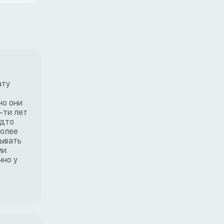
ату
но они
-ти лет
удто
более
рывать
и.
чно у