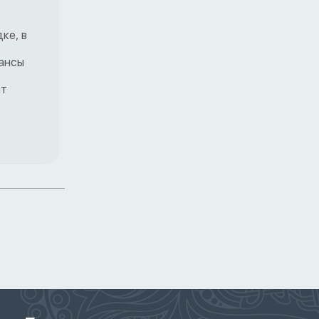
ке, в
юансы
ат