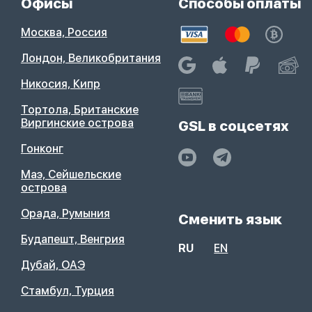
Офисы
Способы оплаты
Москва, Россия
Лондон, Великобритания
Никосия, Кипр
Тортола, Британские
Виргинские острова
GSL в соцсетях
Гонконг
Маэ, Сейшельские
острова
Орада, Румыния
Сменить язык
Будапешт, Венгрия
RU
EN
Дубай, ОАЭ
Стамбул, Турция