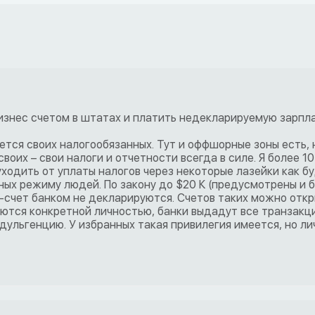
изнес счетом в штатах и платить недекларируемую зарпл
ется своих налогообязанных. Тут и оффшорные зоны есть, 
воих – свои налоги и отчетности всегда в силе. Я более 10
уходить от уплаты налогов через некоторые лазейки как б
ых режиму людей. По закону до $20 К (предусмотрены и 
т-счет банком не декларируются. Счетов таких можно отк
ются конкретной личностью, банки выдадут все транзакци
ндульгенцию. У избранных такая привилегия имеется, но ли