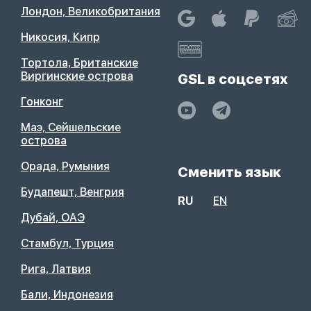
Лондон, Великобритания
Никосия, Кипр
Тортола, Британские
Виргинские острова
GSL в соцсетях
Гонконг
Маэ, Сейшельские
острова
Орада, Румыния
Сменить язык
Будапешт, Венгрия
RU
EN
Дубай, ОАЭ
Стамбул, Турция
Рига, Латвия
Бали, Индонезия