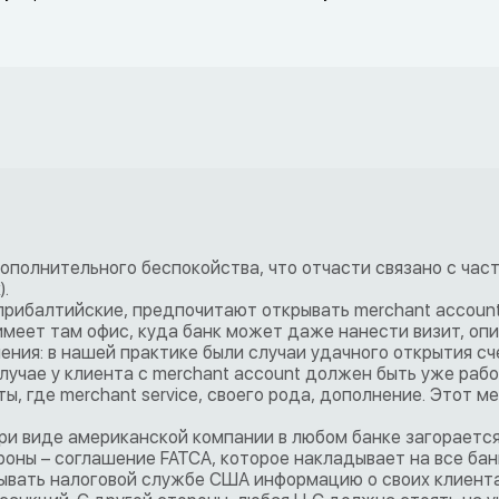
дополнительного беспокойства, что отчасти связано с час
.
и прибалтийские, предпочитают открывать merchant account
 имеет там офис, куда банк может даже нанести визит, оп
чения: в нашей практике были случаи удачного открытия сч
лучае у клиента с merchant account должен быть уже ра
, где merchant service, своего рода, дополнение. Этот м
При виде американской компании в любом банке загораетс
ороны – соглашение FATCA, которое накладывает на все бан
рывать налоговой службе США информацию о своих клиент