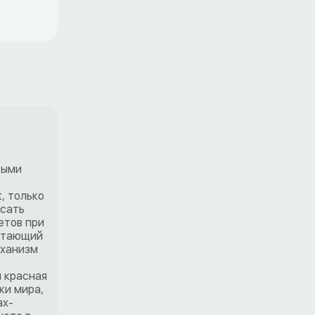
тыми
, только
исать
етов при
ботающий
еханизм
я красная
ки мира,
ах-