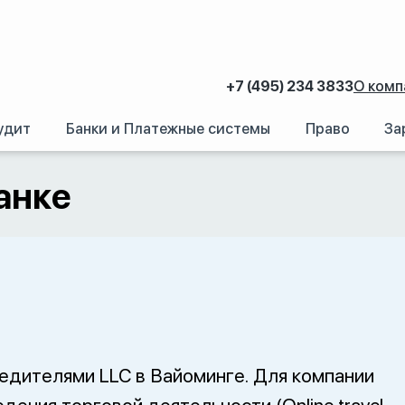
+7 (495) 234 3833
О комп
удит
Банки и Платежные системы
Право
За
анке
едителями LLC в Вайоминге. Для компании