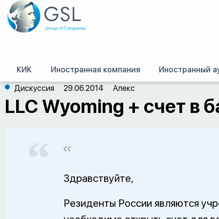
КИК
Иностранная компания
Иностранный а
GSL
/
Оффшор – форум
/
США
/
LLC Wyoming + счет в банке
Дискуссия
29.06.2014
Алекс
LLC Wyoming + счет в б
Здравствуйте,
Резиденты России являются учр