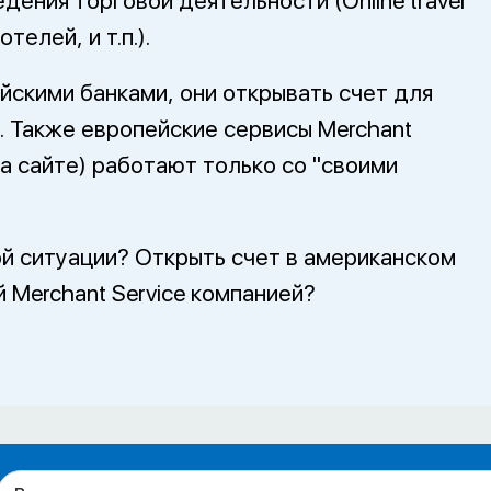
дения торговой деятельности (Online travel
телей, и т.п.).
йскими банками, они открывать счет для
. Также европейские сервисы Merchant
на сайте) работают только со "своими
й ситуации? Открыть счет в американском
й Merchant Service компанией?