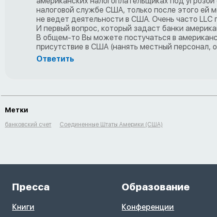
американских налогоплательщиках под угрозой с
налоговой службе США, только после этого ей м
не ведет деятельности в США. Очень часто LLC
И первый вопрос, который задаст банки американ
В общем-то Вы можете постучаться в американск
присутствие в США (нанять местный персонал, о
Ответить
Метки
банковский счет
Соединенные Штаты Америки (США)
Пресса
Образование
Книги
Конференции