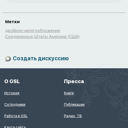
Метки
двойное налогообложение
Соединенные Штаты Америки (США)
Создать дискуссию
О GSL
Пресса
История
Книги
Сотрудники
Публикации
Работа в GSL
Радио, ТВ
Карта сайта