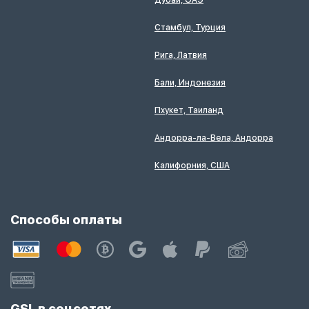
Дубай, ОАЭ
Стамбул, Турция
Рига, Латвия
Бали, Индонезия
Пхукет, Таиланд
Андорра-ла-Вела, Андорра
Калифорния, США
Способы оплаты
GSL в соцсетях