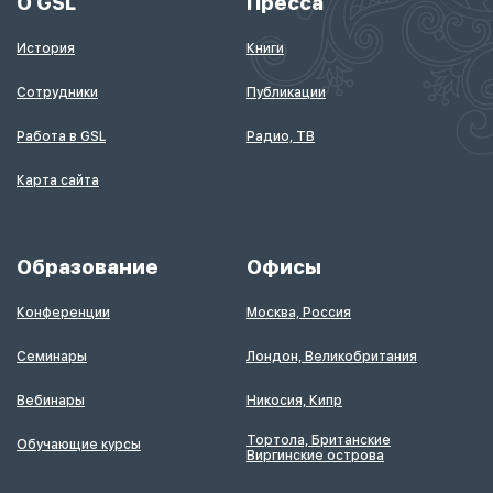
О GSL
Пресса
История
Книги
Сотрудники
Публикации
Работа в GSL
Радио, ТВ
Карта сайта
Образование
Офисы
Конференции
Москва, Россия
Семинары
Лондон, Великобритания
Вебинары
Никосия, Кипр
Тортола, Британские
Обучающие курсы
Виргинские острова