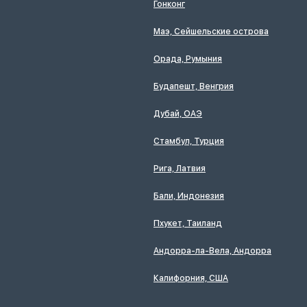
Гонконг
Маэ, Сейшельские острова
Орада, Румыния
Будапешт, Венгрия
Дубай, ОАЭ
Стамбул, Турция
Рига, Латвия
Бали, Индонезия
Пхукет, Таиланд
Андорра-ла-Вела, Андорра
Калифорния, США