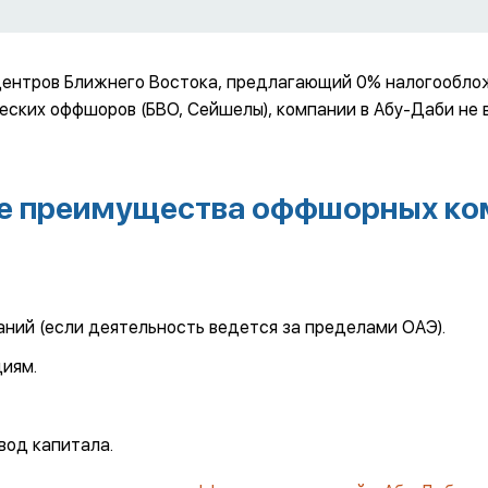
центров Ближнего Востока, предлагающий 0% налогообло
еских оффшоров (БВО, Сейшелы), компании в Абу-Даби не вх
е преимущества оффшорных ко
ний (если деятельность ведется за пределами ОАЭ).
иям.
вод капитала.