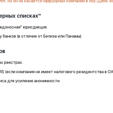
ог, но он не касается оффшорных компаний в Абу-Даби, ес
ерных списках"
вредоносная" юрисдикция.
 банков (в отличие от Белиза или Панамы).
ов
х реестрах.
S (если компания не имеет налогового резидентства в ОА
иса для усиления анонимности.