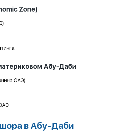
nomic Zone)
).
лтинга.
материковом Абу-Даби
анина ОАЭ).
ОАЭ.
шора в Абу-Даби