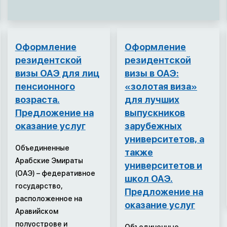
Оформление
Оформление
резидентской
резидентской
визы ОАЭ для лиц
визы в ОАЭ:
пенсионного
«золотая виза»
возраста.
для лучших
Предложение на
выпускников
оказание услуг
зарубежных
университетов, а
Объединенные
также
Арабские Эмираты
университетов и
(ОАЭ) – федеративное
школ ОАЭ.
государство,
Предложение на
расположенное на
оказание услуг
Аравийском
полуострове и
Объединенные