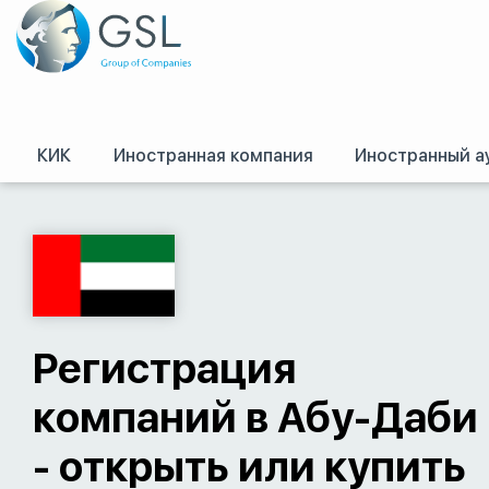
КИК
Иностранная компания
Иностранный а
GSL
/
Оффшоры и международное право. Регистрация оффшорных комп
Регистрация
компаний в Абу-Даби
- открыть или купить