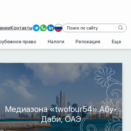
ании
Контакты
рубежное право
Налоги
Релокация
Еще
/
ОАЭ
/
Абу-Даби
Медиазона «twofour54» Абу-
Даби, ОАЭ