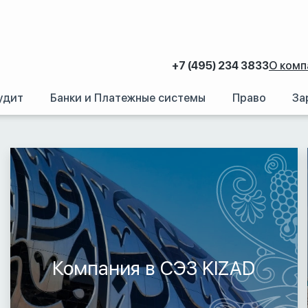
+7 (495) 234 3833
О комп
удит
Банки и Платежные системы
Право
За
аний.
/
Регистрация иностранных компаний за рубежом
/
Ближний Восток
Компания в СЭЗ KIZAD