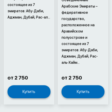
состоящее из 7
Арабские Эмираты –
эмиратов: Абу-Даби,
федеративное
Аджман, Дубай, Рас-ал...
государство,
расположенное на
Аравийском
полуострове и
состоящее из 7
эмиратов: Абу-Даби,
Аджман, Дубай, Рас-
аль-Хайм...
от 2 750
от 2 750
Купить
Купить