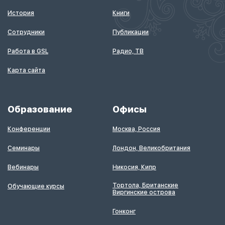
История
Книги
Сотрудники
Публикации
Работа в GSL
Радио, ТВ
Карта сайта
Образование
Офисы
Конференции
Москва, Россия
Семинары
Лондон, Великобритания
Вебинары
Никосия, Кипр
Тортола, Британские
Обучающие курсы
Виргинские острова
Гонконг