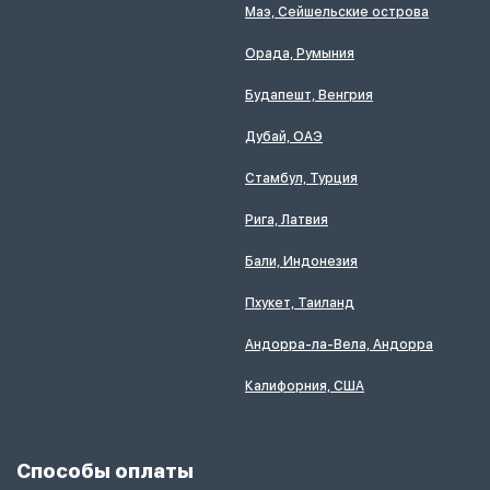
Маэ, Сейшельские острова
Орада, Румыния
Будапешт, Венгрия
Дубай, ОАЭ
Стамбул, Турция
Рига, Латвия
Бали, Индонезия
Пхукет, Таиланд
Андорра-ла-Вела, Андорра
Калифорния, США
Способы оплаты