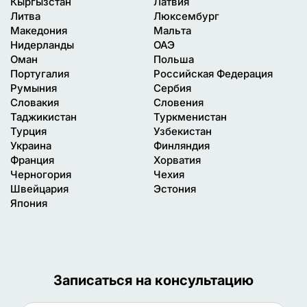
Кыргызстан
Латвия
Литва
Люксембург
Македония
Мальта
Нидерланды
ОАЭ
Оман
Польша
Португалия
Российская Федерация
Румыния
Сербия
Словакия
Словения
Таджикистан
Туркменистан
Турция
Узбекистан
Украина
Финляндия
Франция
Хорватия
Черногория
Чехия
Швейцария
Эстония
Япония
Записаться на консультацию