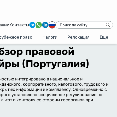
ании
Контакты
рубежное право
Налоги
Релокация
Еще
/
Мадейра
/
Законодательство Мадейры
бзор правовой
йры (Португалия)
ностью интегрировано в национальное и
данского, корпоративного, налогового, трудового и
раскрытию информации и комплаенсу. Одновременно с
орого установлено специальное регулирование по
льгот и контроля со стороны госорганов при