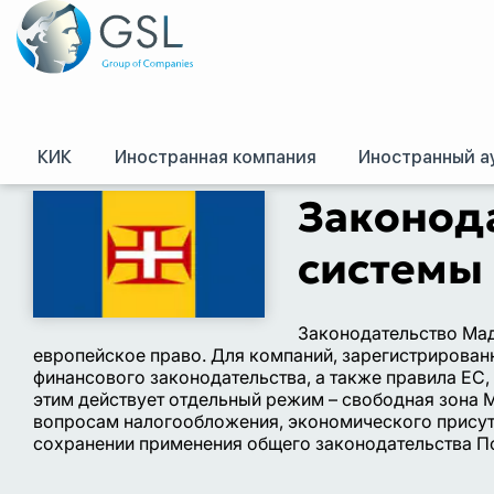
КИК
Иностранная компания
Иностранный а
GSL
/
Оффшоры и международное право. Регистрация оффшорных комп
Законода
системы
Законодательство Мад
европейское право. Для компаний, зарегистрирован
финансового законодательства, а также правила ЕС,
этим действует отдельный режим – свободная зона 
вопросам налогообложения, экономического присутс
сохранении применения общего законодательства П