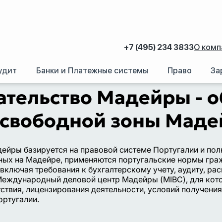
+7 (495) 234 3833
О комп
удит
Банки и Платежные системы
Право
За
аний.
/
Регистрация иностранных компаний за рубежом
/
Западная Европа
тельство Мадейры - о
 свободной зоны Маде
ейры базируется на правовой системе Португалии и пол
ных на Мадейре, применяются португальские нормы граж
 включая требования к бухгалтерскому учету, аудиту, 
Международный деловой центр Мадейры (MIBC), для кот
твия, лицензирования деятельности, условий получения 
ортугалии.