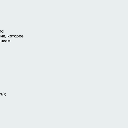
nd
ние, которое
анием
ь);