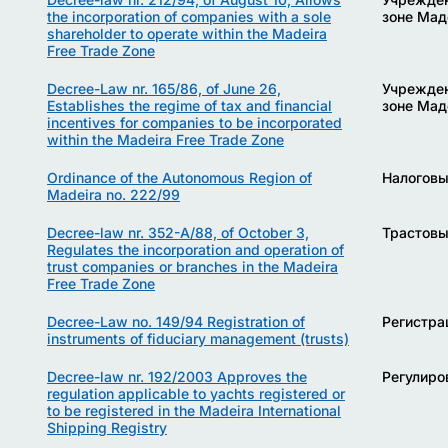
the incorporation of companies with a sole
зоне Ма
shareholder to operate within the Madeira
Free Trade Zone
Decree-Law nr. 165/86, of June 26,
Учрежден
Establishes the regime of tax and financial
зоне Ма
incentives for companies to be incorporated
within the Madeira Free Trade Zone
Ordinance of the Autonomous Region of
Налоговы
Madeira no. 222/99
Decree-law nr. 352-A/88, of October 3,
Трастовы
Regulates the incorporation and operation of
trust companies or branches in the Madeira
Free Trade Zone
Decree-Law no. 149/94 Registration of
Регистра
instruments of fiduciary management (trusts)
Decree-law nr. 192/2003 Approves the
Регулиро
regulation applicable to yachts registered or
to be registered in the Madeira International
Shipping Registry