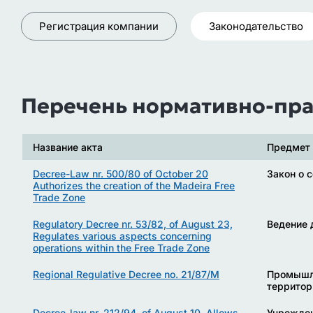
Регистрация компании
Законодательство
Перечень нормативно-пра
Название акта
Предмет 
Decree-Law nr. 500/80 of October 20
Закон о 
Authorizes the creation of the Madeira Free
Trade Zone
Regulatory Decree nr. 53/82, of August 23,
Ведение 
Regulates various aspects concerning
operations within the Free Trade Zone
Regional Regulative Decree no. 21/87/M
Промышле
террито
Decree-law nr. 212/94, of August 10, Allows
Учрежден