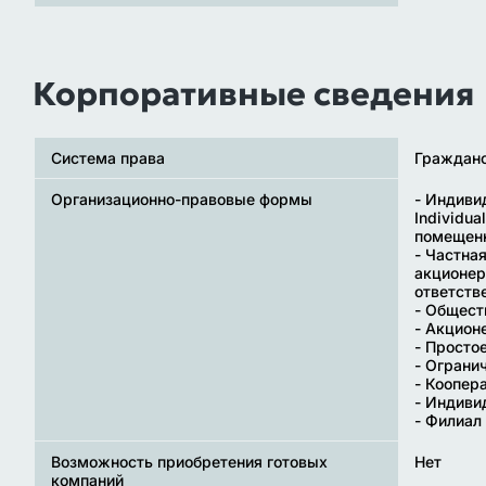
Корпоративные сведения
Система права
Гражданс
Организационно-правовые формы
- Индиви
Individua
помещенн
- Частна
акционер
ответств
- Общест
- Акцион
- Просто
- Ограни
- Коопера
- Индиви
- Филиал (
Возможность приобретения готовых
Нет
компаний