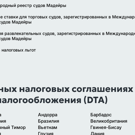
родный реестр судов Мадейры
е ставки для торговых судов, зарегистрированных в Междуна
судов Мадейры
ля развлекательных судов, зарегистрированных в Международ
судов Мадейры
 налоговых льгот
ных налоговых соглашениях
налогообложения (DTA)
а
Андорра
Барбадос
рия
Бразилия
Великобритания
чный Тимор
Вьетнам
Гвинея-Бисау
я
Грузия
Дания