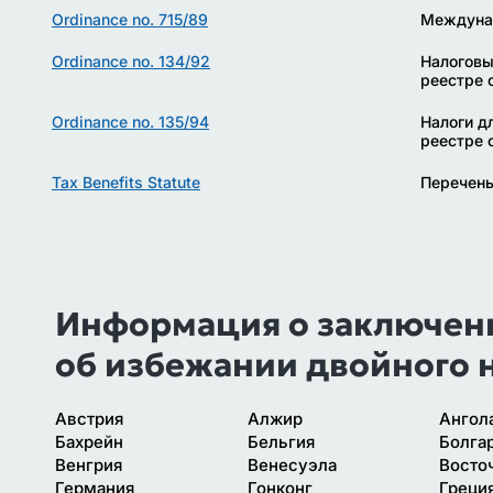
Ordinance no. 715/89
Междуна
Ordinance no. 134/92
Налоговы
реестре 
Ordinance no. 135/94
Налоги д
реестре 
Tax Benefits Statute
Перечень
Информация о заключен
об избежании двойного 
Австрия
Алжир
Ангол
Бахрейн
Бельгия
Болга
Венгрия
Венесуэла
Восто
Германия
Гонконг
Греци