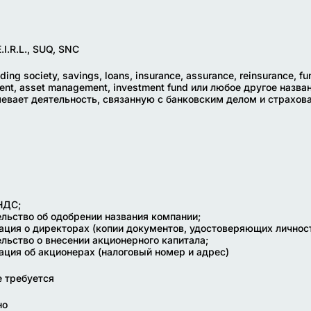
E.I.R.L., SUQ, SNC
lding society, savings, loans, insurance, assurance, reinsurance, fu
nt, asset management, investment fund или любое другое назва
евает деятельность, связанную с банковским делом и страхов
НДС;
ельство об одобрении названия компании;
ация о директорах (копии документов, удостоверяющих личност
ельство о внесении акционерного капитала;
ация об акционерах (налоговый номер и адрес)
е требуется
но