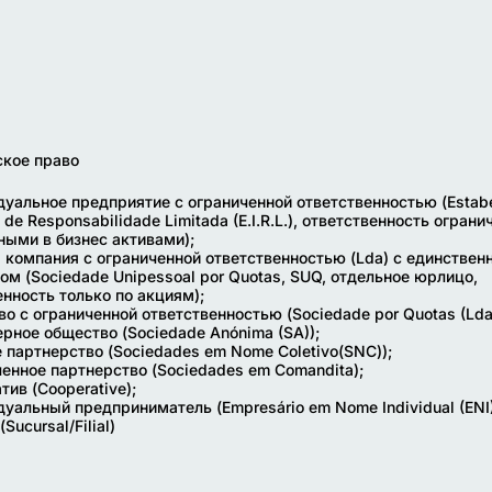
кое право
дуальное предприятие с ограниченной ответственностью (Estab
l de Responsabilidade Limitada (E.I.R.L.), ответственность ограни
ыми в бизнес активами);
я компания с ограниченной ответственностью (Lda) с единстве
ом (Sociedade Unipessoal por Quotas, SUQ, отдельное юрлицо,
енность только по акциям);
во с ограниченной ответственностью (Sociedade por Quotas (Lda
ерное общество (Sociedade Anónima (SA));
е партнерство (Sociedades em Nome Coletivo(SNC));
ченное партнерство (Sociedades em Comandita);
тив (Cooperative);
дуальный предприниматель (Empresário em Nome Individual (ENI)
Sucursal/Filial)