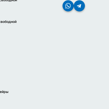
свободной
дейры