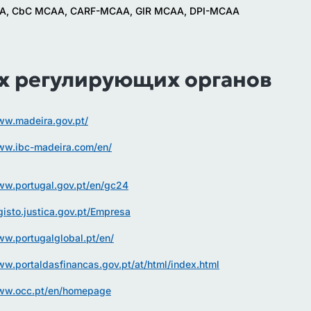
A, CbC MCAA, CARF-MCAA, GIR MCAA, DPI-MCAA
х регулирующих органов
ww.madeira.gov.pt/
ww.ibc-madeira.com/en/
ww.portugal.gov.pt/en/gc24
egisto.justica.gov.pt/Empresa
ww.portugalglobal.pt/en/
ww.portaldasfinancas.gov.pt/at/html/index.html
www.occ.pt/en/homepage