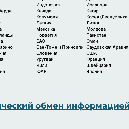
Индонезия
Ирландия
Верде
Канада
Катар
Колумбия
Корея (Республика)
т
Латвия
Литва
а
Мексика
Молдова
ланды
Норвегия
Пакистан
ша
ОАЭ
Оман
арино
Сан-Томе и Принсипи
Саудовская Аравия
кия
Словения
США
на
Уругвай
Франция
Чили
Швейцария
ия
ЮАР
Япония
ческий обмен информацие