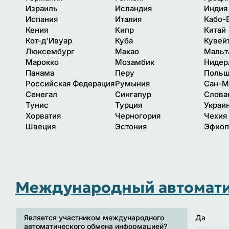
Израиль
Исландия
Индия
Испания
Италия
Кабо-
Кения
Кипр
Китай
Кот-д'Ивуар
Куба
Кувей
Люксембург
Макао
Мальт
Марокко
Мозамбик
Нидер
Панама
Перу
Поль
Российская Федерация
Румыния
Сан-М
Сенегал
Сингапур
Слова
Тунис
Турция
Украи
Хорватия
Черногория
Чехия
Швеция
Эстония
Эфиоп
Международный автомати
Является участником международного
Да
автоматического обмена информацией?