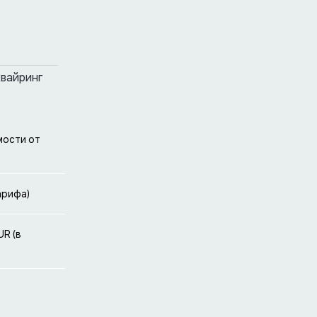
квайринг
имости от
арифа)
UR (в