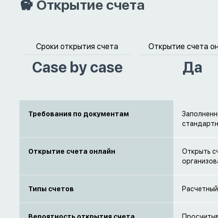
Открытие счета
Сроки открытия счета
Открытие счета о
Case by case
Да
Требования по документам
Заполненн
стандартн
Открытие счета онлайн
Открыть с
организов
Типы счетов
Расчетный
Вероятность открытия счета
Просчиты