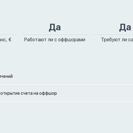
Да
Да
нс, €
Работают ли с оффшорами
Требуют ли с
ичений
открытие счета на оффшор