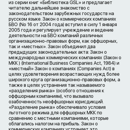
из серии книг «Библиотека GSL» и предлагает
читателю дальнейшее знакомство с
законодательством зарубежных государств на
русском языке. Закон о коммерческих компаниях
БВО (No 16 от 2004 года) вступил в силу 1 января
2005 года и регулирует учреждение и ведение
деятельности на БВО компаний различных
организационно-правовых форм, как оффшорных,
так и «местных». Закон объединил два
предыдущих законодательных акта: Закон о
международных коммерческих компаниях (Закон о
МКК ) (International Business Companies Act, 1984) и
«местный» Закон о компаниях (Companies Act) в
целях удовлетворения возрастающих нужд более
широкого круга организационно-правовых форм, а
также в целях устранения так называемого
«разделения рынка» (особого отношения к
оффшорным компаниям), что вызывало
озабоченность неоффшорных юрисдикций.
«Разделение рынка» обеспечивало условия
льготного режима для оффшорных МКК по
сравнению с местными компаниями, которые
облагались налогом на прибыль. Закон о
коммерческих компаниях устраняет это