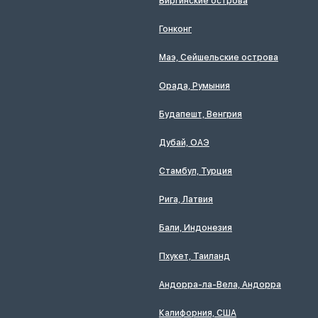
Виргинские острова
Гонконг
Маэ, Сейшельские острова
Орада, Румыния
Будапешт, Венгрия
Дубай, ОАЭ
Стамбул, Турция
Рига, Латвия
Бали, Индонезия
Пхукет, Таиланд
Андорра-ла-Вела, Андорра
Калифорния, США