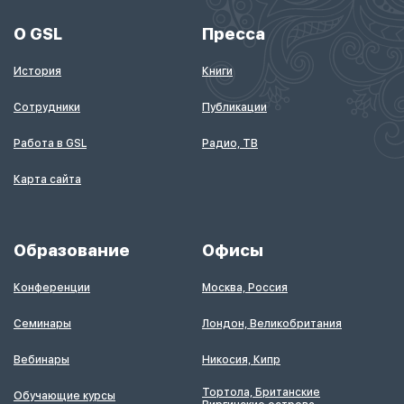
О GSL
Пресса
История
Книги
Сотрудники
Публикации
Работа в GSL
Радио, ТВ
Карта сайта
Образование
Офисы
Конференции
Москва, Россия
Семинары
Лондон, Великобритания
Вебинары
Никосия, Кипр
Тортола, Британские
Обучающие курсы