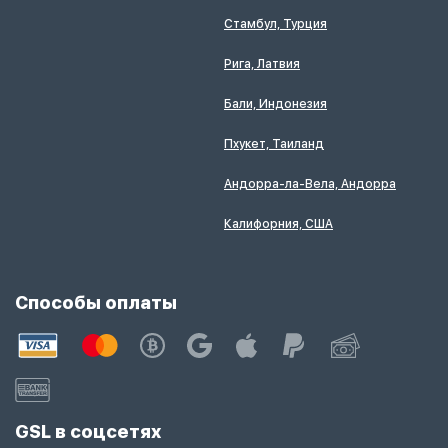
Стамбул, Турция
Рига, Латвия
Бали, Индонезия
Пхукет, Таиланд
Андорра-ла-Вела, Андорра
Калифорния, США
Способы оплаты
GSL в соцсетях