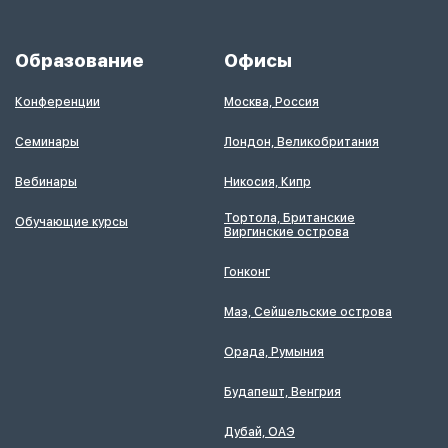
Образование
Офисы
Конференции
Москва, Россия
Семинары
Лондон, Великобритания
Вебинары
Никосия, Кипр
Тортола, Британские
Обучающие курсы
Виргинские острова
Гонконг
Маэ, Сейшельские острова
Орада, Румыния
Будапешт, Венгрия
Дубай, ОАЭ