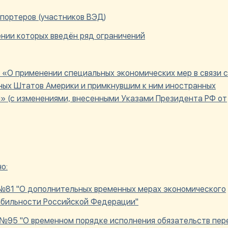
спортеров (участников ВЭД)
шении которых введён ряд ограничений
 «О применении специальных экономических мер в связи с
ых Штатов Америки и примкнувшим к ним иностранных
» (с изменениями, внесенными Указами Президента РФ от
о:
. №81 "О дополнительных временных мерах экономического
абильности Российской Федерации"
. №95 "О временном порядке исполнения обязательств пер