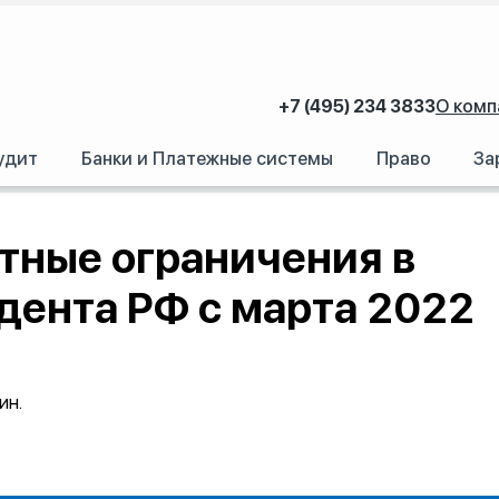
+7 (495) 234 3833
О комп
удит
Банки и Платежные системы
Право
За
 в России. Указы президента РФ c марта 2022 года
тные ограничения в
дента РФ c марта 2022
ин.