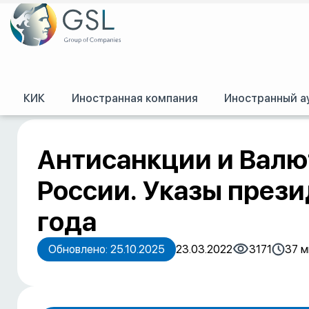
КИК
Иностранная компания
Иностранный а
GSL
/
Пресс-центр
/
Публикации
/
Антисанкции и Валютные ограничения
Антисанкции и Валю
России. Указы прези
года
Обновлено: 25.10.2025
23.03.2022
3171
37 м