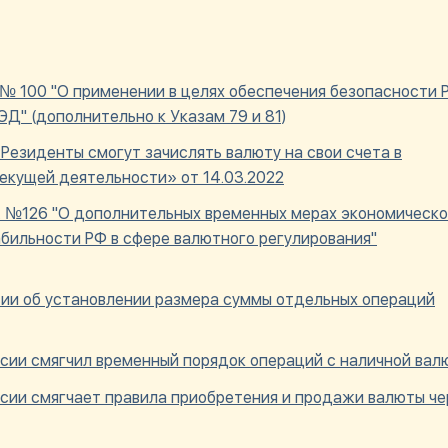
. № 100 "О применении в целях обеспечения безопасности 
Д" (дополнительно к Указам 79 и 81)
езиденты смогут зачислять валюту на свои счета в
екущей деятельности» от 14.03.2022
г. №126 "О дополнительных временных мерах экономическо
бильности РФ в сфере валютного регулирования"
сии об установлении размера суммы отдельных операций
ссии смягчил временный порядок операций с наличной ва
ссии смягчает правила приобретения и продажи валюты че