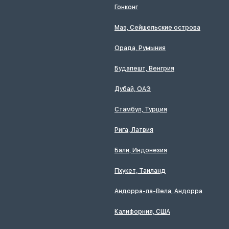
Гонконг
Маэ, Сейшельские острова
Орада, Румыния
Будапешт, Венгрия
Дубай, ОАЭ
Стамбул, Турция
Рига, Латвия
Бали, Индонезия
Пхукет, Таиланд
Андорра-ла-Вела, Андорра
Калифорния, США