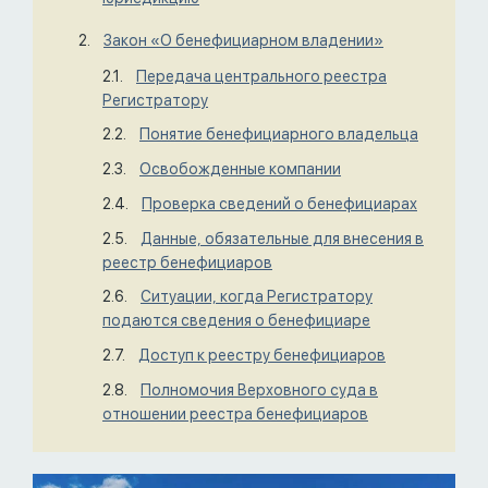
Закон «О бенефициарном владении»
Передача центрального реестра
Регистратору
Понятие бенефициарного владельца
Освобожденные компании
Проверка сведений о бенефициарах
Данные, обязательные для внесения в
реестр бенефициаров
Ситуации, когда Регистратору
подаются сведения о бенефициаре
Доступ к реестру бенефициаров
Полномочия Верховного суда в
отношении реестра бенефициаров