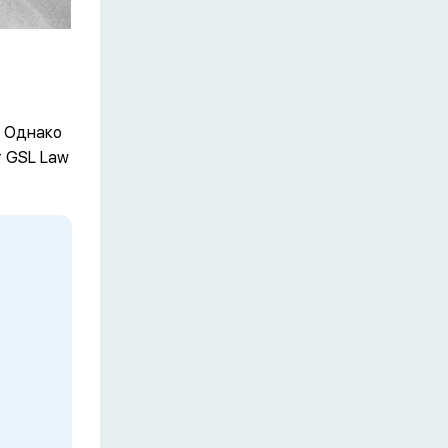
. Однако
т GSL Law