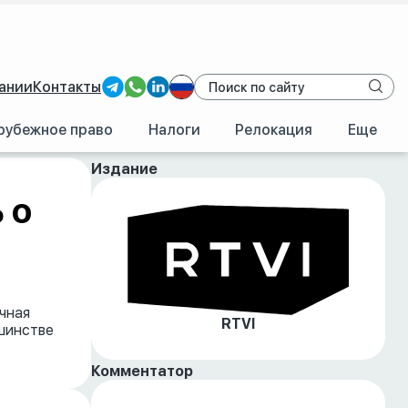
ании
Контакты
рубежное право
Налоги
Релокация
Еще
Издание
 о
ычная
RTVI
ьшинстве
Комментатор