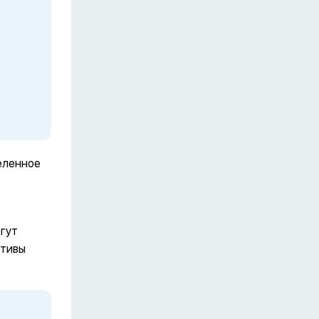
еленное
гут
ктивы