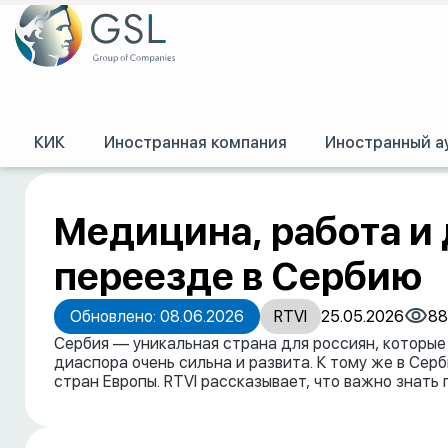
КИК
Иностранная компания
Иностранный а
GSL
/
Пресс-центр
/
Публикации
/
Медицина, работа и деньги. Что важн
Медицина, работа и 
переезде в Сербию
Обновлено: 08.06.2026
RTVI
25.05.2026
88
Сербия — уникальная страна для россиян, которые 
диаспора очень сильна и развита. К тому же в Се
стран Европы. RTVI рассказывает, что важно знать