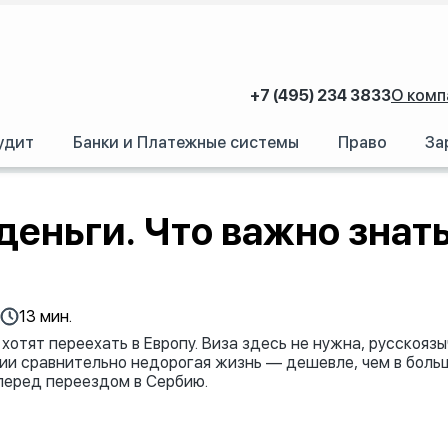
+7 (495) 234 3833
О комп
удит
Банки и Платежные системы
Право
За
о знать о переезде в Сербию
деньги. Что важно знать
13 мин.
хотят переехать в Европу. Виза здесь не нужна, русскояз
рбии сравнительно недорогая жизнь — дешевле, чем в бол
 перед переездом в Сербию.