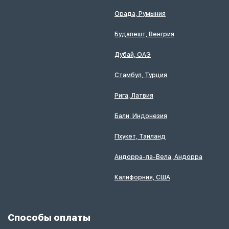
Орада, Румыния
Будапешт, Венгрия
Дубай, ОАЭ
Стамбул, Турция
Рига, Латвия
Бали, Индонезия
Пхукет, Таиланд
Андорра-ла-Вела, Андорра
Калифорния, США
Способы оплаты