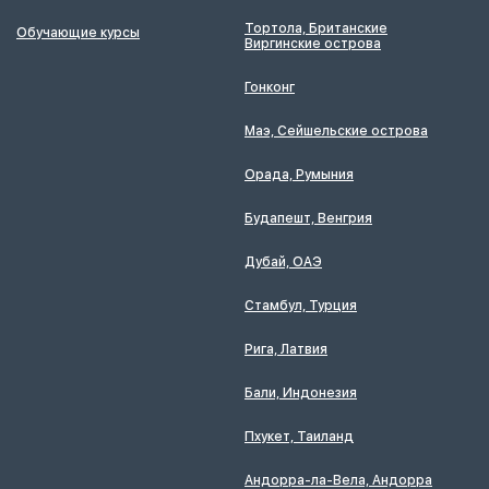
Тортола, Британские
Обучающие курсы
Виргинские острова
Гонконг
Маэ, Сейшельские острова
Орада, Румыния
Будапешт, Венгрия
Дубай, ОАЭ
Стамбул, Турция
Рига, Латвия
Бали, Индонезия
Пхукет, Таиланд
Андорра-ла-Вела, Андорра