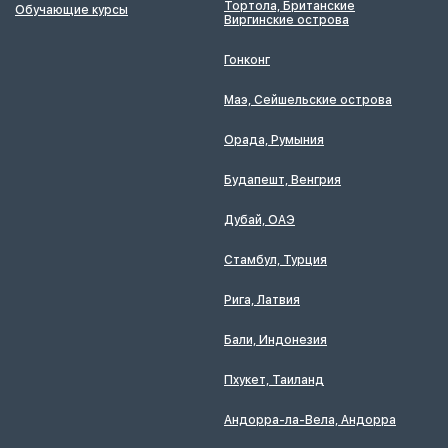
Тортола, Британские
Обучающие курсы
Виргинские острова
Гонконг
Маэ, Сейшельские острова
Орада, Румыния
Будапешт, Венгрия
Дубай, ОАЭ
Стамбул, Турция
Рига, Латвия
Бали, Индонезия
Пхукет, Таиланд
Андорра-ла-Вела, Андорра