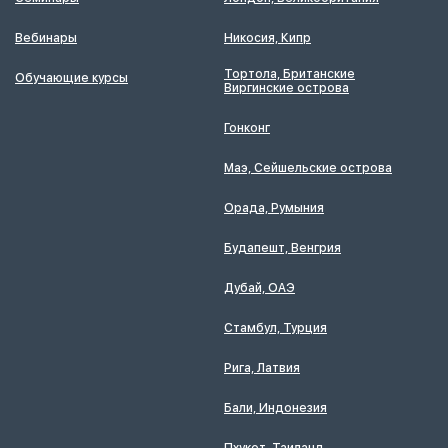
Вебинары
Никосия, Кипр
Тортола, Британские
Обучающие курсы
Виргинские острова
Гонконг
Маэ, Сейшельские острова
Орада, Румыния
Будапешт, Венгрия
Дубай, ОАЭ
Стамбул, Турция
Рига, Латвия
Бали, Индонезия