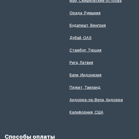
Маэ, Сейшельские острова
Орада, Румыния
Будапешт, Венгрия
Дубай, ОАЭ
Стамбул, Турция
Рига, Латвия
Бали, Индонезия
Пхукет, Таиланд
Андорра-ла-Вела, Андорра
Калифорния, США
Способы оплаты