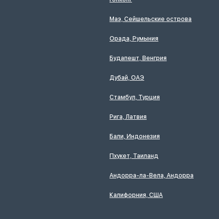
Маэ, Сейшельские острова
Орада, Румыния
Будапешт, Венгрия
Дубай, ОАЭ
Стамбул, Турция
Рига, Латвия
Бали, Индонезия
Пхукет, Таиланд
Андорра-ла-Вела, Андорра
Калифорния, США