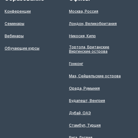
Конференции
Москва, Россия
Семинары
Лондон, Великобритания
Вебинары
Никосия, Кипр
Тортола, Британские
Обучающие курсы
Виргинские острова
Гонконг
Маэ, Сейшельские острова
Орада, Румыния
Будапешт, Венгрия
Дубай, ОАЭ
Стамбул, Турция
Рига, Латвия