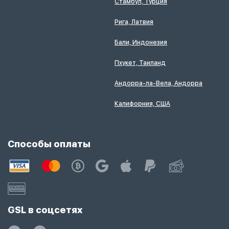
Стамбул, Турция
Рига, Латвия
Бали, Индонезия
Пхукет, Таиланд
Андорра-ла-Вела, Андорра
Калифорния, США
Способы оплаты
GSL в соцсетях