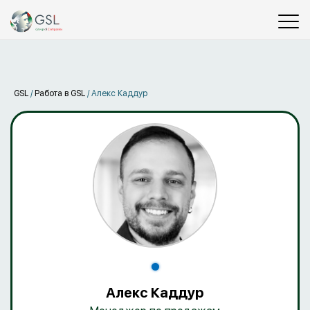
GSL
/
Работа в GSL
/
Алекс Каддур
Алекс Каддур