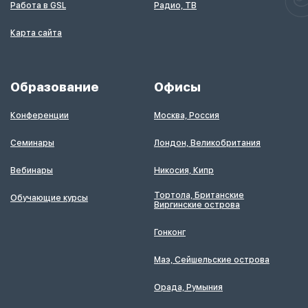
Работа в GSL
Радио, ТВ
Карта сайта
Образование
Офисы
Конференции
Москва, Россия
Семинары
Лондон, Великобритания
Вебинары
Никосия, Кипр
Тортола, Британские
Обучающие курсы
Виргинские острова
Гонконг
Маэ, Сейшельские острова
Орада, Румыния