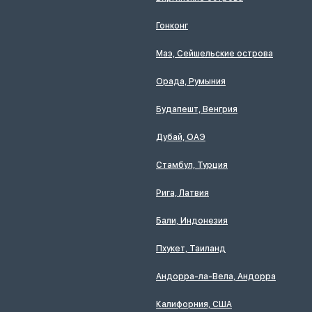
Гонконг
Маэ, Сейшельские острова
Орада, Румыния
Будапешт, Венгрия
Дубай, ОАЭ
Стамбул, Турция
Рига, Латвия
Бали, Индонезия
Пхукет, Таиланд
Андорра-ла-Вела, Андорра
Калифорния, США