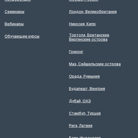
Семинары
Лондон, Великобритания
Вебинары
Никосия, Кипр
Тортола, Британские
Обучающие курсы
Виргинские острова
Гонконг
Маэ, Сейшельские острова
Орада, Румыния
Будапешт, Венгрия
Дубай, ОАЭ
Стамбул, Турция
Рига, Латвия