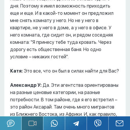
дня. Поэтому я имел возможность приходить
еще и еще. И в какой-то момент он предложил
мне снять комнату у него. Но не у него в
квартире, не у него в доме, а у него в офисе. У
него комната, где сидит он, и рядом соседняя
комната: "Я принесу тебе туда кровать. Через
дорогу есть общественная баня. Но одно
условие – никаких гостей".
Катя:
Это все, что он был в силах найти для Вас?
Александр У:
Да. Эти агентства ориентированы
на разные ценовые категории, на разные
потребности. В том районе, где я его встретил –
это район Аксарай. Там очень много мигрантов
из Ближнего Востока, из Африки. И, как правило,
как я это понял – не могу ручаться полностью и
достоверно, очень многие предложения