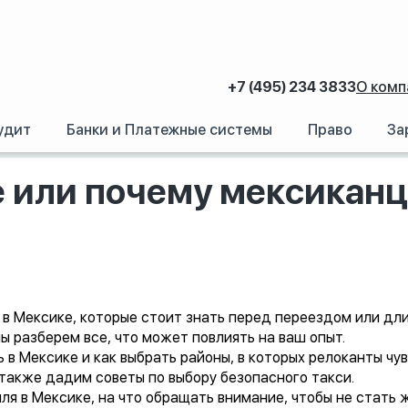
+7 (495) 234 3833
О комп
удит
Банки и Платежные системы
Право
За
ексике или почему мексиканцы смеются над смертью
е или почему мексикан
в Мексике, которые стоит знать перед переездом или дл
 разберем все, что может повлиять на ваш опыт.
 в Мексике и как выбрать районы, в которых релоканты чу
 также дадим советы по выбору безопасного такси.
иля в Мексике, на что обращать внимание, чтобы не стать