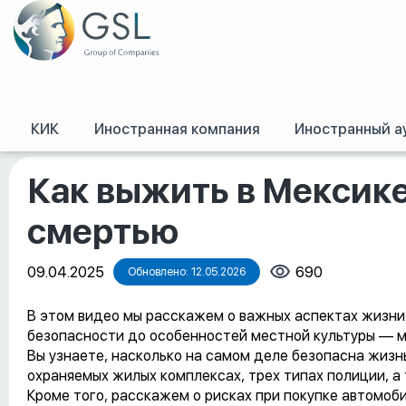
КИК
Иностранная компания
Иностранный а
GSL
/
Оффшорные конференции, семинары и обучение
/
Как выжить в М
Как выжить в Мексик
смертью
09.04.2025
690
Обновлено: 12.05.2026
В этом видео мы расскажем о важных аспектах жизни 
безопасности до особенностей местной культуры — мы
Вы узнаете, насколько на самом деле безопасна жизнь
охраняемых жилых комплексах, трех типах полиции, а
Кроме того, расскажем о рисках при покупке автомоб