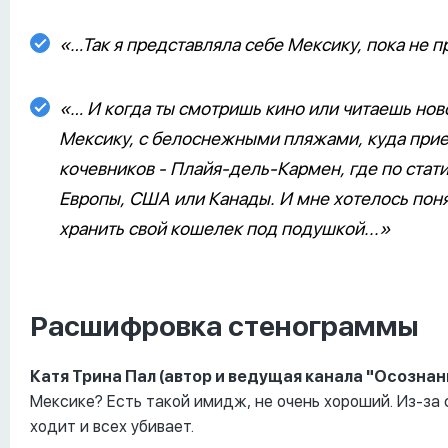
«…Так я представляла себе Мексику, пока не при
«… И когда ты смотришь кино или читаешь ново
Мексику, с белоснежными пляжами, куда при
кочевников - Плайя-дель-Кармен, где по стати
Европы, США или Канады. И мне хотелось понять
хранить свой кошелек под подушкой...»
Расшифровка стенограммы
Катя Трина Пал (автор и ведущая канала "Осознан
Мексике? Есть такой имидж, не очень хороший. Из-за с
ходит и всех убивает.