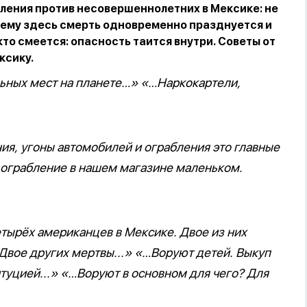
ления против несовершеннолетних в Мексике: не
чему здесь смерть одновременно празднуется и
кто смеется: опасность таится внутри. Советы от
ксику.
ьных мест на планете…» «…Наркокартели,
ия, угоны автомобилей и ограбления это главные
о ограбление в нашем магазине маленьком.
ырёх американцев в Мексике. Двое из них
Двое других мертвы...» «…Воруют детей. Выкуп
итуцией...» «…Воруют в основном для чего? Для