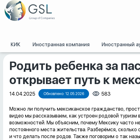
КИК
Иностранная компания
Иностранный а
GSL
/
Оффшорные конференции, семинары и обучение
/
Родить ребенка
Родить ребенка за па
открывает путь к ме
14.04.2025
583
Обновлено: 12.05.2026
Можно ли получить мексиканское гражданство, просто
видео мы рассказываем, как устроен родовой туризм в
возможностей. Мы объясним, почему Мексику часто не
постоянного места жительства. Разберёмся, сколько с
и что делать после родов. Также поговорим о так наз