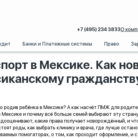
+7 (495) 234 3833
О комп
удит
Банки и Платежные системы
Право
За
 за паспорт в Мексике. Как новорождённый открывает путь к мексиканско
спорт в Мексике. Как 
ксиканскому гражданств
 родив ребёнка в Мексике? А как насчёт ПМЖ для родите
 Мексике и почему всё больше семей выбирают эту страну 
дооценивают, какие права получает новорождённый, и что
тоят роды, как выбрать клинику и врача, где лучше остан
ываемых помогаторах, о том, как проходит оформление, и