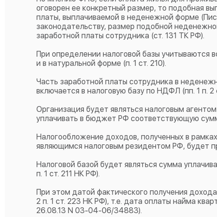
оговорен ее конкретный размер, то подобная в
платы, выплачиваемой в неденежной форме (Пись
законодательству, размер подобной неденежно
заработной платы сотрудника (ст. 131 ТК РФ).
При определении налоговой базы учитываются в
и в натуральной форме (п. 1 ст. 210).
Часть заработной платы сотрудника в неденежн
включается в налоговую базу по НДФЛ (пп. 1 п. 2 с
Организация будет являться налоговым агентом
уплачивать в бюджет РФ соответствующую сумму на
Налогообложение доходов, полученных в рамка
являющимся налоговым резидентом РФ, будет прои
Налоговой базой будет являться сумма уплачивае
п. 1 ст. 211 НК РФ).
При этом датой фактического получения дохода 
2 п. 1 ст. 223 НК РФ), т.е. дата оплаты найма к
26.08.13 N 03-04-06/34883).