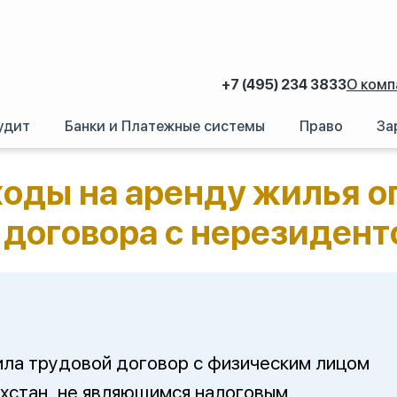
+7 (495) 234 3833
О комп
удит
Банки и Платежные системы
Право
За
асходы на аренду жилья оплатой труда при заключении трудового договор
ходы на аренду жилья о
 договора с нерезидент
ила трудовой договор с физическим лицом
хстан, не являющимся налоговым