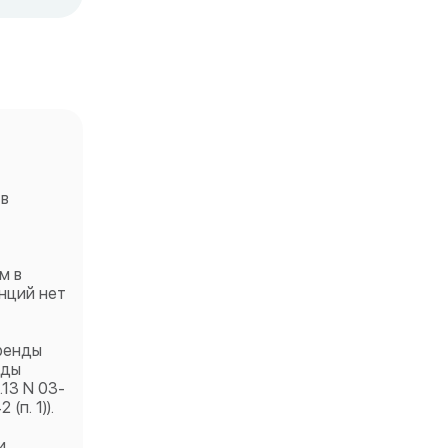
 в
м в
нций нет
ренды
оды
13 N 03-
(п. 1)).
и