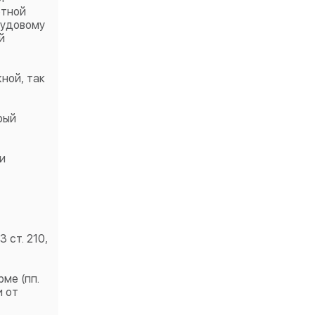
отной
рудовому
й
ной, так
рый
и
 ст. 210,
ме (пп.
и от