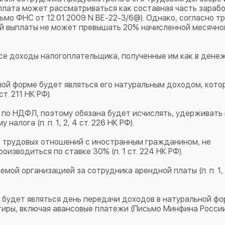
ыплата может рассматриваться как составная часть зараб
мо ФНС от 12.01.2009 N ВЕ-22-3/6@). Однако, согласно т
й выплаты не может превышать 20% начисленной месячно
се доходы налогоплательщика, полученные им как в денеж
ой форме будет являться его натуральным доходом, кото
т. 211 НК РФ).
 по НДФЛ, поэтому обязана будет исчислять, удерживать 
лога (п. п. 1, 2, 4 ст. 226 НК РФ).
х трудовых отношений с иностранным гражданином, не
зводиться по ставке 30% (п. 1 ст. 224 НК РФ).
мой организацией за сотрудника арендной платы (п. п. 1, 3
будет являться день передачи доходов в натуральной фор
вартиры, включая авансовые платежи (Письмо Минфина Росси