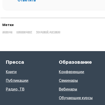
Ответить
Метки
аренда
нерезидент
трудовой договор
Пресса
Образование
Книги
Конференции
Публикации
Семинары
Радио, ТВ
Вебинары
Обучающие курсы