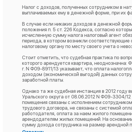
Налог с доходов, полученных сотрудником в на
выплачиваемых ему в денежной форме, при их фак
В случае если никаких доходов в денежной фор
положения п. 5 ст. 226 Кодекса, согласно кот
исчисленную сумму налога налоговый агент обяз
периода, в котором возникли соответствующие 
налоговому органу по месту своего учета о нев
Стоит отметить, что судебная практика по воп
которого арендуется квартира, неоднозначна: Ф
г. N Ф09-8911/13 указывает, что оплата налог
доходом (экономической выгодой) данных сотруд
заработной платы.
Однако та же судебная инстанция в 2012 году 
Уральского округа от 08.06.2012 N Ф09-3304/12
помещения связаны с исполнением сотрудником
трудового договора, не связаны с системой опл
работодателя, оплата за наем жилого помещен
арендодателям жилых помещений. На основании
сумму дохода сотрудника на размер арендной п