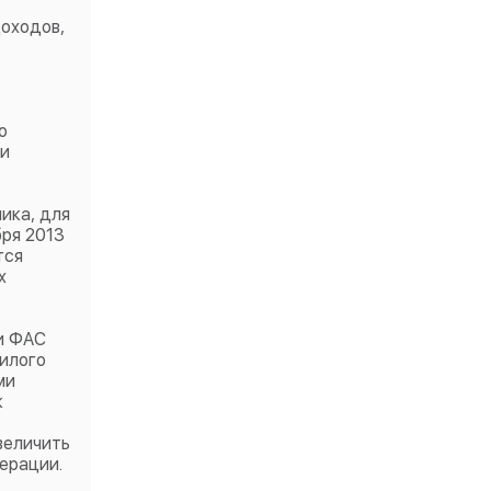
доходов,
о
 и
ика, для
бря 2013
тся
х
ии ФАС
жилого
ми
к
величить
ерации.