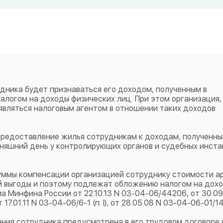
дника будет признаваться его доходом, полученным в
огом на доходы физических лиц. При этом организация,
ет являться налоговым агентом в отношении таких доходов
предоставление жилья сотрудникам к доходам, полученны
дняшний день у контролирующих органов и судебных инста
суммы компенсации организацией сотруднику стоимости а
й выгоды и поэтому подлежат обложению налогом на дох
а Минфина России от 22.10.13 N 03-04-06/44206, от 30.09.
.01.11 N 03-04-06/6-1 (п. I), от 28.05.08 N 03-04-06-01/142 
ния сотрудника предусмотрена в его трудовом договоре 