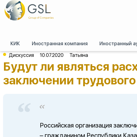
КИК
Иностранная компания
Иностранный а
GSL
/
Форум (российское право)
/
Трудовое право
/
Будут ли являться р
Дискуссия
10.07.2020
Татьяна
Будут ли являться рас
заключении трудового
Российская организация заключ
– гражданином Республики Каза