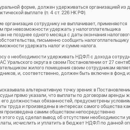
туральной форме, должен удерживаться организацией из 
тической выплате (п. 4 ст. 226 НК РФ).
ме организация сотруднику не выплачивает, применяются
орым при невозможности удержать у налогоплательщика
ан не позднее одного месяца с даты окончания налоговог
обстоятельства, письменно сообщить налогоплательщику
озможности удержать налог и сумме налога.
росу о необходимости удерживать НДФЛ с дохода сотрудн
АС Уральского округа в своем Постановлении от 27 сентя
оплательщиком жилого помещения своим сотрудникам являе
ников, и, соответственно, должен быть включен в фонд и
высказывала альтернативную точку зрения: в Постановлен
 судьи прямо указали, что выплаты по договорам аренды 
 его должностных обязанностей, предусмотрены условия
аты труда и произведены в интересах самого общества ка
ия произведена самим обществом непосредственно
 этого суд сделал вывод об отсутствии необходимости у
латы, исчислить и уплатить в бюджет НДФЛ по данной оп