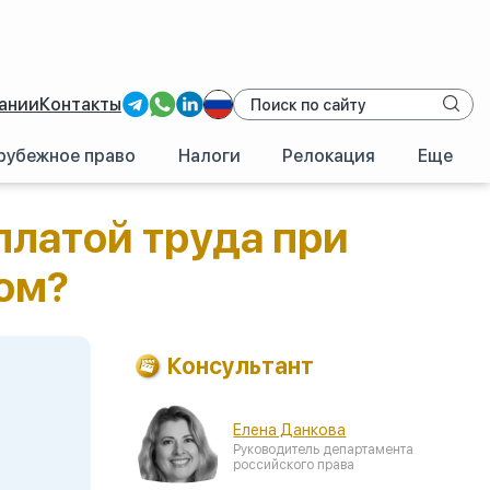
ании
Контакты
рубежное право
Налоги
Релокация
Еще
а с нерезидентом?
платой труда при
ом?
Консультант
Елена Данкова
Руководитель департамента
российского права