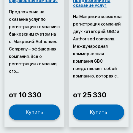
оффшорная компания
Предложение на
оказание услуг
Предложение на
На Маврикии возможна
оказание услуг по
регистрация компаний
регистрации компании с
двух категорий: GBC и
банковским счетом на
Authorised company.
о. Маврикий: Authorised
Международная
Company – оффшорная
коммерческая
компания. Все о
компания GBC
регистрации компании,
представляет собой
огр...
компанию, которая с...
от 10 330
от 25 330
Купить
Купить