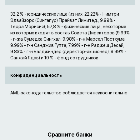
32,2 % - юридические лица (из них: 22.22% - Нимтри
Эдвайзорс (Сингапур) Прайвэт Лимитед.; 9.99% -
Терра Морисия); 57,8 % - физические лица, некоторые
из которых входят в состав Совета Директоров (9.99%
- г-жа Сумедха Сингхал; 9.98% - г-н Марсел Постхума;
9.99% - г-н Санджив Гупта; 7.99% - г-н Раджеш Десай;
9.83% - г-н Балджиндер (директор-акционер); 9.99% -
Санжай Ядав) и 10 % - фонд сотрудников
Конфиденциальность
AML-законодательство соблюдается неукоснительно
Сравните банки