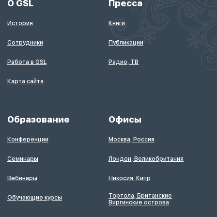
О GSL
Пресса
История
Книги
Сотрудники
Публикации
Работа в GSL
Радио, ТВ
Карта сайта
Образование
Офисы
Конференции
Москва, Россия
Семинары
Лондон, Великобритания
Вебинары
Никосия, Кипр
Тортола, Британские
Обучающие курсы
Виргинские острова