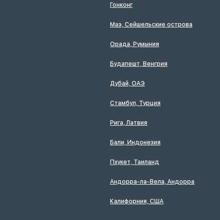
Гонконг
Маэ, Сейшельские острова
Орада, Румыния
Будапешт, Венгрия
Дубай, ОАЭ
Стамбул, Турция
Рига, Латвия
Бали, Индонезия
Пхукет, Таиланд
Андорра-ла-Вела, Андорра
Калифорния, США