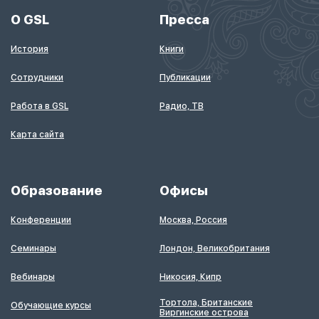
О GSL
Пресса
История
Книги
Сотрудники
Публикации
Работа в GSL
Радио, ТВ
Карта сайта
Образование
Офисы
Конференции
Москва, Россия
Семинары
Лондон, Великобритания
Вебинары
Никосия, Кипр
Тортола, Британские
Обучающие курсы
Виргинские острова