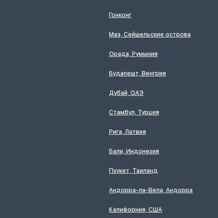
Гонконг
Маэ, Сейшельские острова
Орада, Румыния
Будапешт, Венгрия
Дубай, ОАЭ
Стамбул, Турция
Рига, Латвия
Бали, Индонезия
Пхукет, Таиланд
Андорра-ла-Вела, Андорра
Калифорния, США