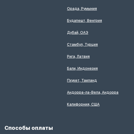
Орада, Румыния
Будапешт, Венгрия
Дубай, ОАЭ
Стамбул, Турция
Рига, Латвия
Бали, Индонезия
Пхукет, Таиланд
Андорра-ла-Вела, Андорра
Калифорния, США
Способы оплаты