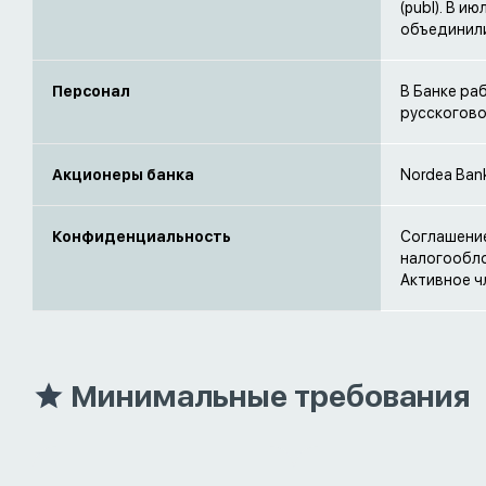
(publ). В и
объединилис
Персонал
В Банке ра
русскогово
Акционеры банка
Nordea Bank
Конфиденциальность
Соглашение
налогообло
Активное чл
Минимальные требования