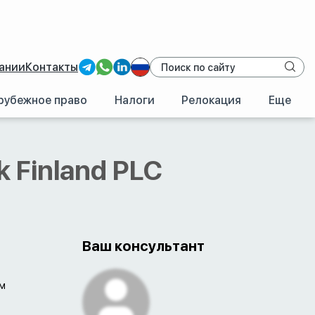
ании
Контакты
рубежное право
Налоги
Релокация
Еще
/
Nordea Bank Finland PLC
k Finland PLC
Ваш консультант
им