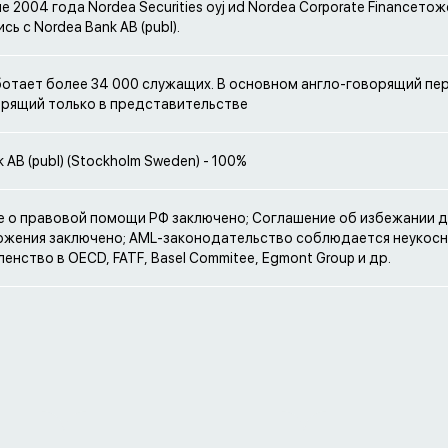
юле 2004 года Nordea Securities oyj иd Nordea Corporate Financeтож
ь с Nordea Bank AB (publ).
ботает более 34 000 служащих. В основном англо-говорящий пе
рящий только в представительстве
 AB (publ) (Stockholm Sweden) - 100%
 о правовой помощи РФ заключено; Соглашение об избежании 
жения заключено; AML-законодательство соблюдается неукосн
енство в OECD, FATF, Basel Commitee, Egmont Group и др.