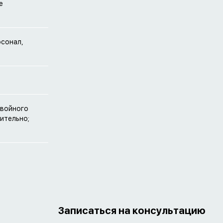
е
рсонал,
двойного
ительно;
Записаться на консультацию