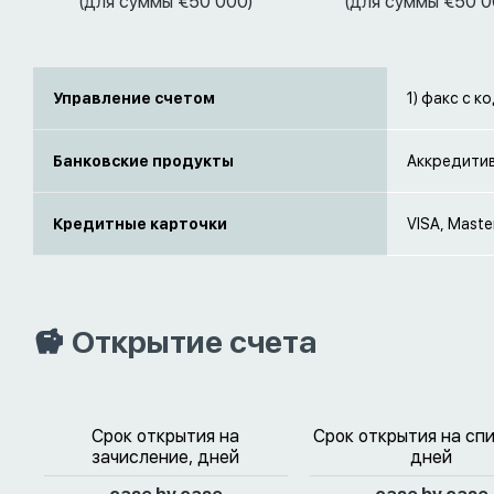
(для суммы €50 000)
(для суммы €50 0
Управление счетом
1) факс с 
Банковские продукты
Аккредитив
Кредитные карточки
VISA, Maste
Открытие счета
Срок открытия на
Срок открытия на сп
зачисление, дней
дней