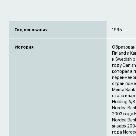
Год основания
1995
История
Образован в
Finland и K
и Swedish b
году Danish
которая в п
переименов
стран поме
Merita Bank
стала владе
Holding A/S
Nordea Bank
2003 года N
Nordea Bank
января 2004
года Nordea