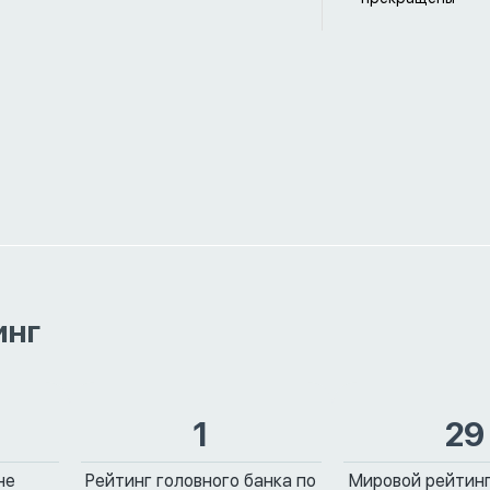
инг
1
29
не
Рейтинг головного банка по
Мировой рейтинг