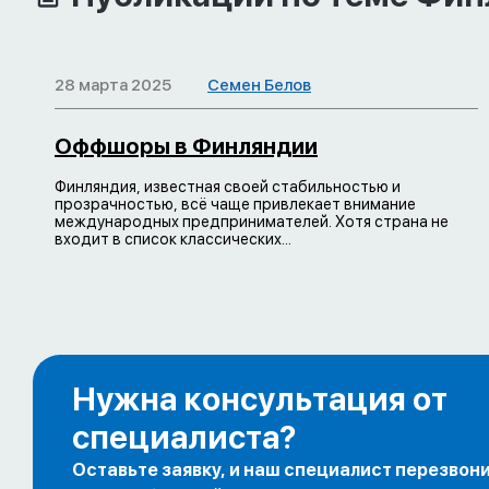
28 марта 2025
Семен Белов
Оффшоры в Финляндии
Финляндия, известная своей стабильностью и
прозрачностью, всё чаще привлекает внимание
международных предпринимателей. Хотя страна не
входит в список классических...
Нужна консультация от
специалиста?
Оставьте заявку, и наш специалист перезвон