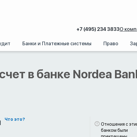
+7 (495) 234 3833
О комп
удит
Банки и Платежные системы
Право
За
аний.
/
Счет в иностранном банке: Как открыть банковский счет за рубежом
счет в банке Nordea Ban
м
Что это?
Отношения с эт
банком были
прекращены