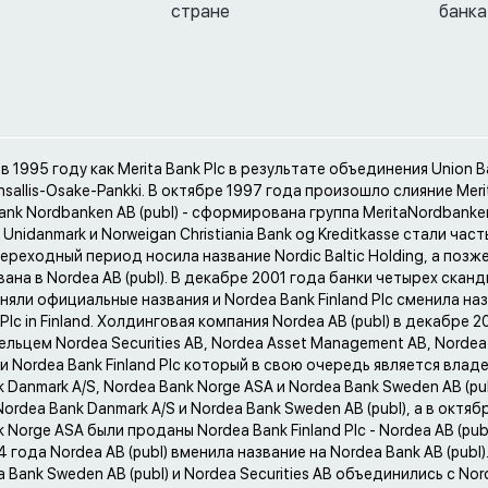
стране
банка
 1995 году как Merita Bank Plc в результате объединения Union B
ansallis-Osake-Pankki. В октябре 1997 года произошло слияние Meri
ank Nordbanken AB (publ) - сформирована группа MeritaNordbanke
 Unidanmark и Norweigan Christiania Bank og Kreditkasse стали час
ереходный период носила название Nordic Baltic Holding, а позж
ана в Nordea AB (publ). В декабре 2001 года банки четырех скан
няли официальные названия и Nordea Bank Finland Plc сменила на
 Plc in Finland. Холдинговая компания Nordea AB (publ) в декабре 2
льцем Nordea Securities AB, Nordea Asset Management AB, Nordea 
 и Nordea Bank Finland Plc который в свою очередь является вла
 Danmark A/S, Nordea Bank Norge ASA и Nordea Bank Sweden AB (pub
ordea Bank Danmark A/S и Nordea Bank Sweden AB (publ), а в октяб
 Norge ASA были проданы Nordea Bank Finland Plc - Nordea AB (publ
 года Nordea AB (publ) вменила название на Nordea Bank AB (publ)
 Bank Sweden AB (publ) и Nordea Securities AB объединились с Nor