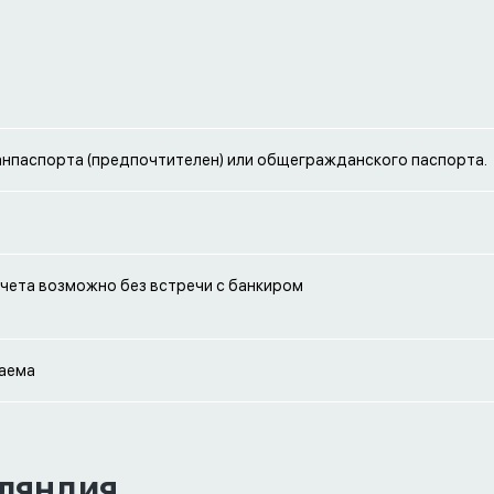
анпаспорта (предпочтителен) или общегражданского паспорта.
чета возможно без встречи с банкиром
аема
нляндия