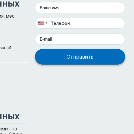
нных
я, мес.
рочный
нных
имит по