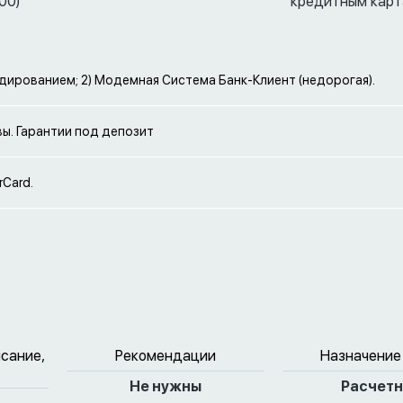
00)
кредитным карт
кодированием; 2) Модемная Система Банк-Клиент (недорогая).
ы. Гарантии под депозит
rCard.
исание,
Рекомендации
Назначение
Не нужны
Расчет