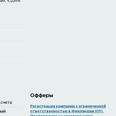
ам,
€/день
Офферы
 счета
Регистрация компании с ограниченной
ный
ответственностью в Финляндии (OY).
Предложение на оказание услуг