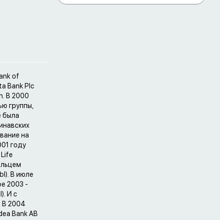
ank of
ta Bank Plc
n. В 2000
тью группы,
е была
динавских
звание на
001 году
Life
дельцем
l). В июле
ре 2003 -
). И с
. В 2004
dea Bank AB