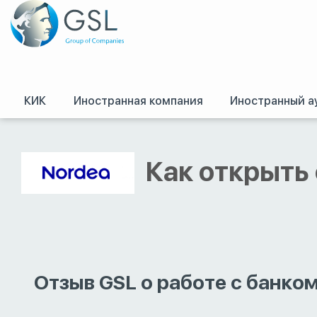
КИК
Иностранная компания
Иностранный а
GSL
/
Оффшоры и международное право. Регистрация оффшорных комп
Как открыть 
Отзыв GSL о работе с банко