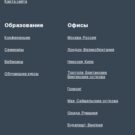
Карта сайта
Образование
Офисы
Конференции
Москва, Россия
Семинары
Лондон, Великобритания
Вебинары
Никосия, Кипр
Тортола, Британские
Обучающие курсы
Виргинские острова
Гонконг
Маэ, Сейшельские острова
Орада, Румыния
Будапешт, Венгрия