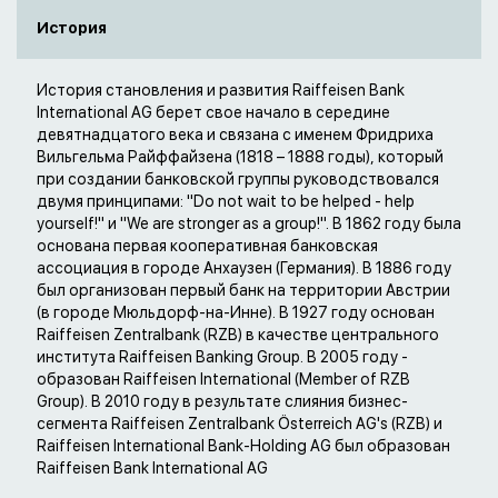
История
История становления и развития Raiffeisen Bank
International AG берет свое начало в середине
девятнадцатого века и связана с именем Фридриха
Вильгельма Райффайзена (1818 – 1888 годы), который
при создании банковской группы руководствовался
двумя принципами: "Do not wait to be helped - help
yourself!" и "We are stronger as a group!". В 1862 году была
основана первая кооперативная банковская
ассоциация в городе Анхаузен (Германия). В 1886 году
был организован первый банк на территории Австрии
(в городе Мюльдорф-на-Инне). В 1927 году основан
Raiffeisen Zentralbank (RZB) в качестве центрального
института Raiffeisen Banking Group. В 2005 году -
образован Raiffeisen International (Member of RZB
Group). В 2010 году в результате слияния бизнес-
сегмента Raiffeisen Zentralbank Österreich AG's (RZB) и
Raiffeisen International Bank-Holding AG был образован
Raiffeisen Bank International AG