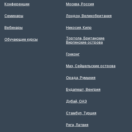
Конференции
Москва, Россия
Семинары
Лондон, Великобритания
Вебинары
Никосия, Кипр
Тортола, Британские
Обучающие курсы
Виргинские острова
Гонконг
Маэ, Сейшельские острова
Орада, Румыния
Будапешт, Венгрия
Дубай, ОАЭ
Стамбул, Турция
Рига, Латвия