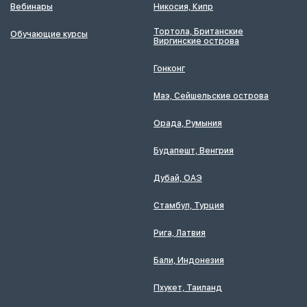
Вебинары
Никосия, Кипр
Тортола, Британские
Обучающие курсы
Виргинские острова
Гонконг
Маэ, Сейшельские острова
Орада, Румыния
Будапешт, Венгрия
Дубай, ОАЭ
Стамбул, Турция
Рига, Латвия
Бали, Индонезия
Пхукет, Таиланд