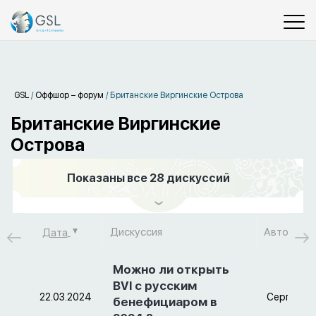
GSL
/
Оффшор – форум
/
Британские Виргинские Острова
Британские Виргинские
Острова
Показаны все
28 дискуссий
Дискуссия
Автор
Дата
Можно ли открыть
BVI с русским
22.03.2024
Сергей
бенефициаром в