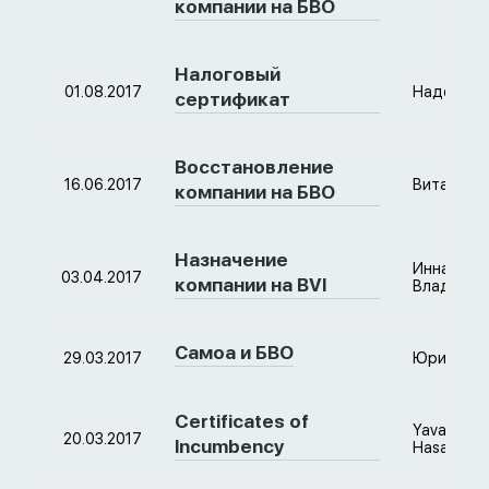
компании на БВО
Налоговый
01.08.2017
Надежда
сертификат
Восстановление
16.06.2017
Виталий
компании на БВО
Назначение
Инна
03.04.2017
компании на BVI
Владимир
Самоа и БВО
29.03.2017
Юрий
Certificates of
Yavar
20.03.2017
Incumbency
Hasankhan