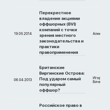
Перекрестное
владение акциями
оффшорных (BVI)
компаний с точки
19.05.2014
Александ
зрения местного
законодательства и
практики
правоприменения
Британские
Виргинские Острова:
Игорь
Под ударом самый
06.04.2013
Вячеслав
популярный
оффшор?
Российское право в