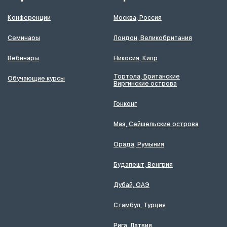
Конференции
Москва, Россия
Семинары
Лондон, Великобритания
Вебинары
Никосия, Кипр
Тортола, Британские
Обучающие курсы
Виргинские острова
Гонконг
Маэ, Сейшельские острова
Орада, Румыния
Будапешт, Венгрия
Дубай, ОАЭ
Стамбул, Турция
Рига, Латвия